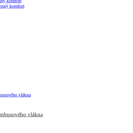
nný komfort
enný komfort
bambusového vlákna