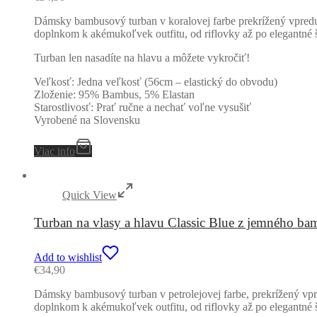
Dámsky bambusový turban v koralovej farbe prekrížený vpredu.
doplnkom k akémukoľvek outfitu, od riflovky až po elegantné š
Turban len nasadíte na hlavu a môžete vykročiť!
Veľkosť: Jedna veľkosť (56cm – elastický do obvodu)
Zloženie: 95% Bambus, 5% Elastan
Starostlivosť: Prať ručne a nechať voľne vysušiť
Vyrobené na Slovensku
Viac info
Quick View
Turban na vlasy a hlavu Classic Blue z jemného b
Add to wishlist
€
34,90
Dámsky bambusový turban v petrolejovej farbe, prekrížený vpr
doplnkom k akémukoľvek outfitu, od riflovky až po elegantné š