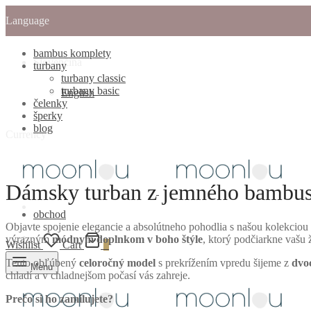
Language
bambus komplety
Slovenčina
turbany
turbany classic
turbany basic
English
čelenky
šperky
blog
Currency
Dámsky turban z jemného bambus
obchod
Objavte spojenie elegancie a absolútneho pohodlia s našou kolekciou
výrazným
módnym doplnkom v boho štýle
, ktorý podčiarkne vašu 
Wishlist
Cart
0
Tento obľúbený
celoročný model
s prekrížením vpredu šijeme z
dvo
Menu
chladí a v chladnejšom počasí vás zahreje.
Prečo si ho zamilujete?