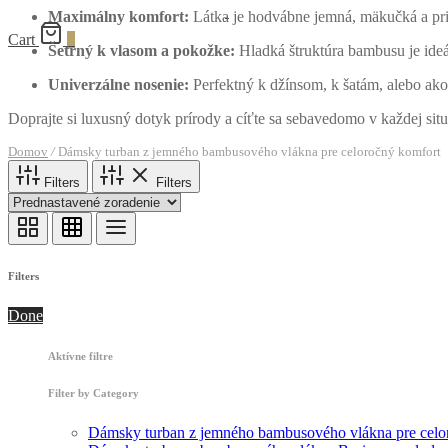
Maximálny komfort:
Látka je hodvábne jemná, mäkučká a prir
Cart
0
Šetrný k vlasom a pokožke:
Hladká štruktúra bambusu je ide
Univerzálne nosenie:
Perfektný k džínsom, k šatám, alebo ak
Doprajte si luxusný dotyk prírody a cíťte sa sebavedomo v každej situ
Domov
/
Dámsky turban z jemného bambusového vlákna pre celoročný komfort
Filters
Filters
Filters
Done
Aktívne filtre
Filter by Category
Dámsky turban z jemného bambusového vlákna pre celo