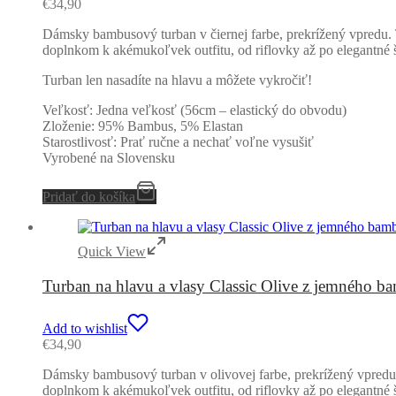
€
34,90
Dámsky bambusový turban v čiernej farbe, prekrížený vpredu. 
doplnkom k akémukoľvek outfitu, od riflovky až po elegantné š
Turban len nasadíte na hlavu a môžete vykročiť!
Veľkosť: Jedna veľkosť (56cm – elastický do obvodu)
Zloženie: 95% Bambus, 5% Elastan
Starostlivosť: Prať ručne a nechať voľne vysušiť
Vyrobené na Slovensku
Pridať do košíka
Quick View
Turban na hlavu a vlasy Classic Olive z jemného 
Add to wishlist
€
34,90
Dámsky bambusový turban v olivovej farbe, prekrížený vpredu.
doplnkom k akémukoľvek outfitu, od riflovky až po elegantné š