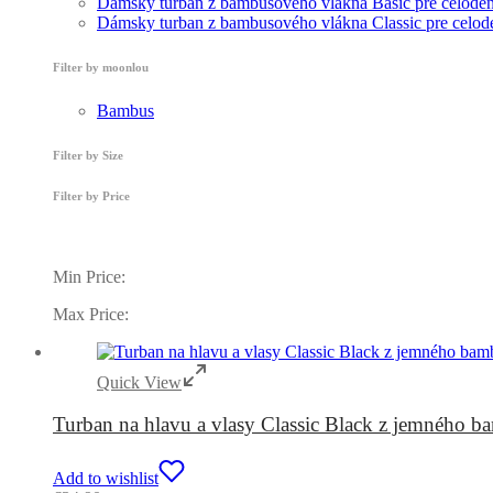
Dámsky turban z bambusového vlákna Basic pre celode
Dámsky turban z bambusového vlákna Classic pre celod
Filter by moonlou
Bambus
Filter by Size
Filter by Price
Min Price:
Max Price:
Quick View
Turban na hlavu a vlasy Classic Black z jemného 
Add to wishlist