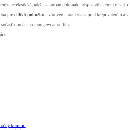
odzene elastická, takže sa turban dokonale prispôsobí akémukoľvek o
álna pre
citlivú pokožku
a zároveň chráni vlasy pred krepovatením a v
o súčasť domáceho loungewear outfitu.
ácii.
ročný komfort