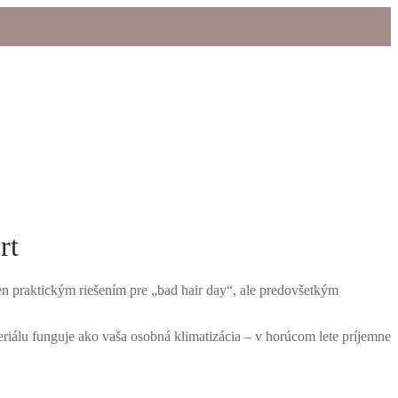
rt
len praktickým riešením pre „bad hair day“, ale predovšetkým
riálu funguje ako vaša osobná klimatizácia – v horúcom lete príjemne