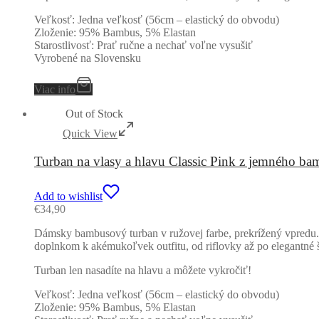
Veľkosť: Jedna veľkosť (56cm – elastický do obvodu)
Zloženie: 95% Bambus, 5% Elastan
Starostlivosť: Prať ručne a nechať voľne vysušiť
Vyrobené na Slovensku
Viac info
Out of Stock
Quick View
Turban na vlasy a hlavu Classic Pink z jemného b
Add to wishlist
€
34,90
Dámsky bambusový turban v ružovej farbe, prekrížený vpredu. 
doplnkom k akémukoľvek outfitu, od riflovky až po elegantné š
Turban len nasadíte na hlavu a môžete vykročiť!
Veľkosť: Jedna veľkosť (56cm – elastický do obvodu)
Zloženie: 95% Bambus, 5% Elastan