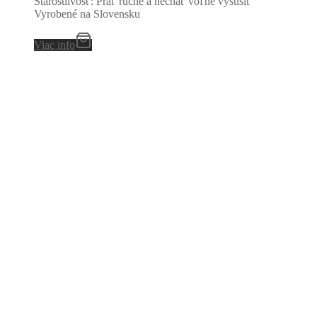
Starostlivosť: Prať ručne a nechať voľne vysušiť
Vyrobené na Slovensku
Viac info