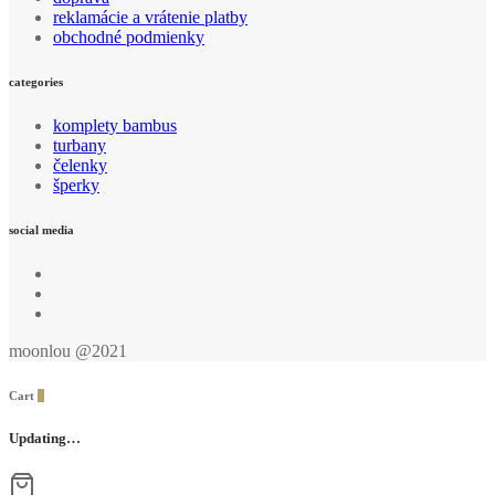
reklamácie a vrátenie platby
obchodné podmienky
categories
komplety bambus
turbany
čelenky
šperky
social media
moonlou @2021
Cart
0
Updating…