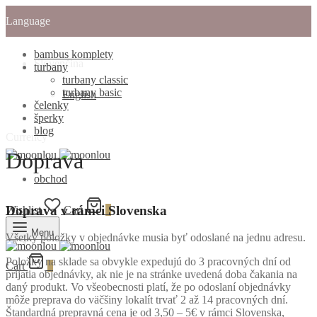
Language
bambus komplety
Slovenčina
turbany
turbany classic
turbany basic
English
čelenky
šperky
blog
Currency
Doprava
obchod
Doprava v rámci Slovenska
Wishlist
Cart
0
Menu
Všetky položky v objednávke musia byť odoslané na jednu adresu.
Položky na sklade sa obvykle expedujú do 3 pracovných dní od
Cart
0
prijatia objednávky, ak nie je na stránke uvedená doba čakania na
daný produkt. Vo všeobecnosti platí, že po odoslaní objednávky
môže preprava do väčšiny lokalít trvať 2 až 14 pracovných dní.
Štandardná prepravná cena je od 3,50 – 5€ v rámci Slovenska,