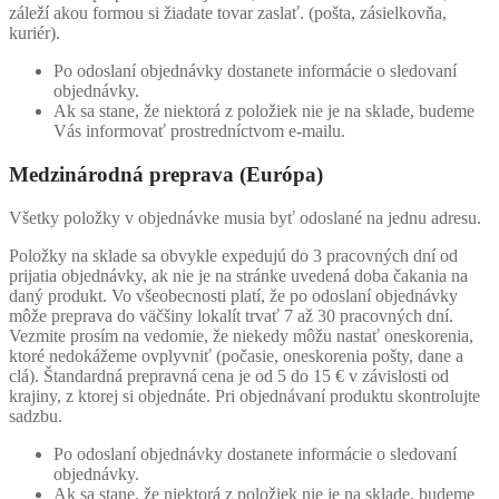
záleží akou formou si žiadate tovar zaslať. (pošta, zásielkovňa,
kuriér).
Po odoslaní objednávky dostanete informácie o sledovaní
objednávky.
Ak sa stane, že niektorá z položiek nie je na sklade, budeme
Vás informovať prostredníctvom e-mailu.
Medzinárodná preprava (Európa)
Všetky položky v objednávke musia byť odoslané na jednu adresu.
Položky na sklade sa obvykle expedujú do 3 pracovných dní od
prijatia objednávky, ak nie je na stránke uvedená doba čakania na
daný produkt. Vo všeobecnosti platí, že po odoslaní objednávky
môže preprava do väčšiny lokalít trvať 7 až 30 pracovných dní.
Vezmite prosím na vedomie, že niekedy môžu nastať oneskorenia,
ktoré nedokážeme ovplyvniť (počasie, oneskorenia pošty, dane a
clá). Štandardná prepravná cena je od 5 do 15 € v závislosti od
krajiny, z ktorej si objednáte. Pri objednávaní produktu skontrolujte
sadzbu.
Po odoslaní objednávky dostanete informácie o sledovaní
objednávky.
Ak sa stane, že niektorá z položiek nie je na sklade, budeme