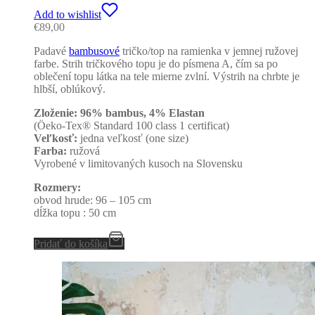
Add to wishlist
€
89,00
Padavé
bambusové
tričko/top na ramienka v jemnej ružovej
farbe. Strih tričkového topu je do písmena A, čím sa po
oblečení topu látka na tele mierne zvlní. Výstrih na chrbte je
hlbší, oblúkový.
Zloženie: 96% bambus, 4% Elastan
(Öeko-Tex® Standard 100 class 1 certificat)
Veľkosť:
jedna veľkosť (one size)
Farba:
ružová
Vyrobené v limitovaných kusoch na Slovensku
Rozmery:
obvod hrude: 96 – 105 cm
dĺžka topu : 50 cm
Pridať do košíka