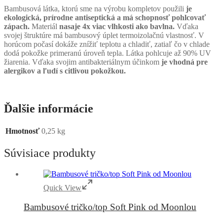
Bambusová látka, ktorú sme na výrobu kompletov použili
je
ekologická, prírodne antiseptická a má schopnosť pohlcovať
zápach.
Materiál
nasaje 4x viac vlhkosti ako bavlna.
Vďaka
svojej štruktúre má bambusový úplet termoizolačnú vlastnosť. V
horúcom počasí dokáže znížiť teplotu a chladiť, zatiaľ čo v chlade
dodá pokožke primeranú úroveň tepla. Látka pohlcuje až 90% UV
žiarenia. Vďaka svojim antibakteriálnym účinkom
je vhodná pre
alergikov a ľudí s citlivou pokožkou.
Ďalšie informácie
Hmotnosť
0,25 kg
Súvisiace produkty
Quick View
Bambusové tričko/top Soft Pink od Moonlou