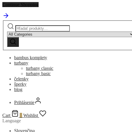
Continue Shopping
Hľadať:
Narrow
by
category:
bambus komplety
turbany
turbany classic
turbany basic
čelenky
šperky
blog
Prihlásenie
Cart
0
Wishlist
Language
Slovenčina