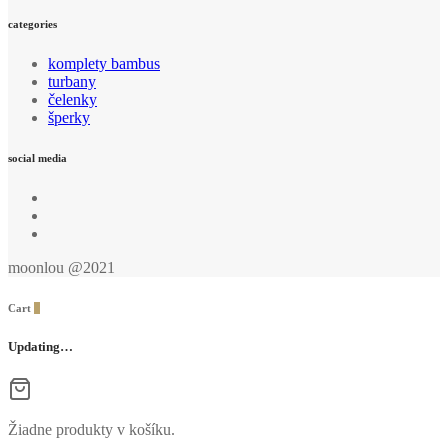
Olive
categories
od
Moonlou
komplety bambus
turbany
čelenky
šperky
social media
moonlou @2021
Cart
0
Updating…
Žiadne produkty v košíku.