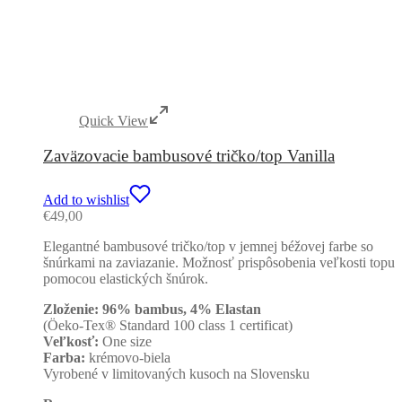
Quick View
Zaväzovacie bambusové tričko/top Vanilla
Add to wishlist
€
49,00
Elegantné bambusové tričko/top v jemnej béžovej farbe so
šnúrkami na zaviazanie. Možnosť prispôsobenia veľkosti topu
pomocou elastických šnúrok.
Zloženie: 96% bambus, 4% Elastan
(Öeko-Tex® Standard 100 class 1 certificat)
Veľkosť:
One size
Farba:
krémovo-biela
Vyrobené v limitovaných kusoch na Slovensku