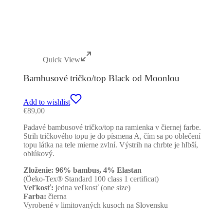
Quick View
Bambusové tričko/top Black od Moonlou
Add to wishlist
€
89,00
Padavé bambusové tričko/top na ramienka v čiernej farbe.
Strih tričkového topu je do písmena A, čím sa po oblečení
topu látka na tele mierne zvlní. Výstrih na chrbte je hlbší,
oblúkový.
Zloženie: 96% bambus, 4% Elastan
(Öeko-Tex® Standard 100 class 1 certificat)
Veľkosť:
jedna veľkosť (one size)
Farba:
čierna
Vyrobené v limitovaných kusoch na Slovensku