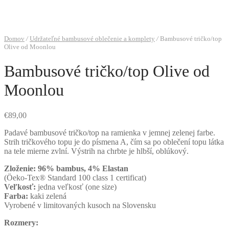
Domov
/
Udržateľné bambusové oblečenie a komplety
/
Bambusové tričko/top
Olive od Moonlou
Bambusové tričko/top Olive od
Moonlou
€
89,00
Padavé bambusové tričko/top na ramienka v jemnej zelenej farbe.
Strih tričkového topu je do písmena A, čím sa po oblečení topu látka
na tele mierne zvlní. Výstrih na chrbte je hlbší, oblúkový.
Zloženie: 96% bambus, 4% Elastan
(Öeko-Tex® Standard 100 class 1 certificat)
Veľkosť:
jedna veľkosť (one size)
Farba:
kaki zelená
Vyrobené v limitovaných kusoch na Slovensku
Rozmery: