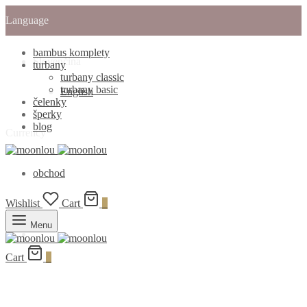
Language
bambus komplety
Slovenčina
turbany
turbany classic
turbany basic
English
čelenky
šperky
blog
Currency
obchod
Wishlist
Cart
0
Menu
Cart
0