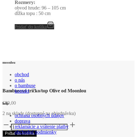
Rozmery:
obvod hrude: 96 – 105 cm
dĺžka topu : 50 cm
Pridať do košíka
moonlou
obchod
o nás
o bambuse
Bambusové tričko/top Olive od Moonlou
kontakt
€
89,00
help
2 na sklade (dostupné na objednávku)
ochrana osobných údajov
doprava
množstvo
reklamácie a vrátenie platby
Bambusové
obchodné podmienky
Pridať do košíka
tričko/top