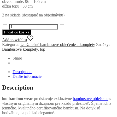
obvod hrude: 96 – 105 cm
dĺžka topu : 50 cm
2 na sklade (dostupné na objednávku)
množstvo
Bambusové
Pridať do košíka
tričko/top
Olive
Add to wishlist
od
Kategória:
Udržateľné bambusové oblečenie a komplety
Značky:
Moonlou
Bambusové komplety
,
top
Share
Description
Ďalšie informácie
Description
lou bamboo wear
predstavuje exkluzívne
bambusové oblečenie
s
vlastnym originálnym dizajnom pre každú príležitosť.
Šijeme ich z
jemného, kvalitného certifikovaného bambusu. Na dotyk sú
hodvábne, na pohľad elegantné.