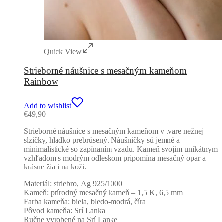
Quick View
Strieborné náušnice s mesačným kameňom
Rainbow
Add to wishlist
€
49,90
Strieborné náušnice s mesačným kameňom v tvare nežnej
slzičky, hladko prebrúsený. Náušničky sú jemné a
minimalistické so zapínaním vzadu. Kameň svojim unikátnym
vzhľadom s modrým odleskom pripomína mesačný opar a
krásne žiari na koži.
Materiál: striebro, Ag 925/1000
Kameň: prírodný mesačný kameň – 1,5 K, 6,5 mm
Farba kameňa:
biela, bledo-modrá, číra
Pôvod kameňa: Srí Lanka
Ručne vyrobené na Srí Lanke