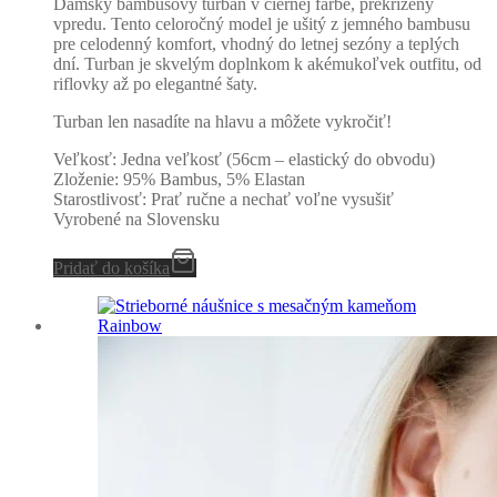
Dámsky bambusový turban v čiernej farbe, prekrížený
vpredu. Tento celoročný model je ušitý z jemného bambusu
pre celodenný komfort, vhodný do letnej sezóny a teplých
dní. Turban je skvelým doplnkom k akémukoľvek outfitu, od
riflovky až po elegantné šaty.
Turban len nasadíte na hlavu a môžete vykročiť!
Veľkosť: Jedna veľkosť (56cm – elastický do obvodu)
Zloženie: 95% Bambus, 5% Elastan
Starostlivosť: Prať ručne a nechať voľne vysušiť
Vyrobené na Slovensku
Pridať do košíka