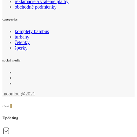
reklamácie a vrátenie platby
obchodné podmienky
categories
komplety bambus
turbany
čelenky
šperky
social media
moonlou @2021
Cart
0
Updating…