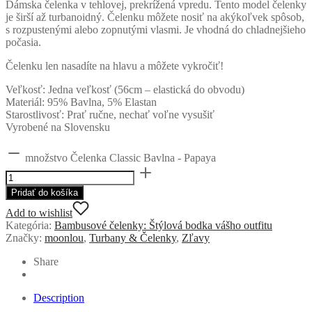
Dámska čelenka v tehlovej, prekrížená vpredu. Tento model čelenky
je širší až turbanoidný. Čelenku môžete nosiť na akýkoľvek spôsob,
s rozpustenými alebo zopnutými vlasmi. Je vhodná do chladnejšieho
počasia.
Čelenku len nasadíte na hlavu a môžete vykročiť!
Veľkosť: Jedna veľkosť (56cm – elastická do obvodu)
Materiál: 95% Bavlna, 5% Elastan
Starostlivosť: Prať ručne, nechať voľne vysušiť
Vyrobené na Slovensku
množstvo Čelenka Classic Bavlna - Papaya
Pridať do košíka
Add to wishlist
Kategória:
Bambusové čelenky: Štýlová bodka vášho outfitu
Značky:
moonlou
,
Turbany & Čelenky
,
Zľavy
Share
Description