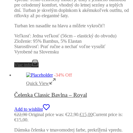
pre celodenný komfort, vhodný do letnej sezóny a teplých
dní. Turban je skvelým doplnkom k akémukoľvek outfitu, od
riflovky až po elegantné šaty.
Turban len nasadíte na hlavu a môžete vykročiť!
Veľkosť: Jedna veľkosť (56cm – elastický do obvodu)
Zloženie: 95% Bambus, 5% Elastan
Starostlivosť: Prať ručne a nechať voľne vysušiť
Vyrobené na Slovensku
Viac info
-
34
%
Off
Quick View
Čelenka Classic Bavlna – Royal
Add to wishlist
€
22,90
Original price was: €22,90.
€
15,00
Current price is:
€15,00.
Dámska čelenka v tmavomodrej farbe, prekrížená vpredu.