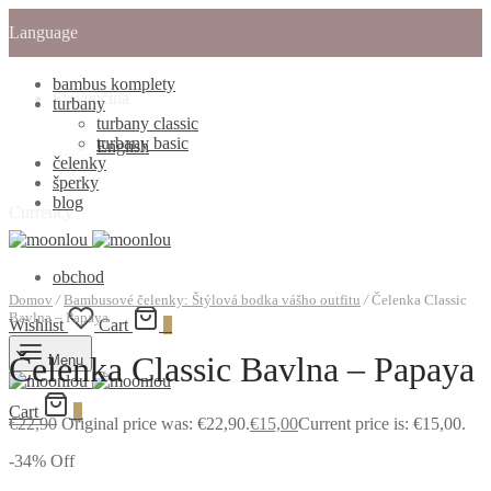
Language
bambus komplety
Slovenčina
turbany
turbany classic
turbany basic
English
čelenky
šperky
blog
Currency
obchod
Domov
/
Bambusové čelenky: Štýlová bodka vášho outfitu
/
Čelenka Classic
Bavlna – Papaya
Wishlist
Cart
0
Čelenka Classic Bavlna – Papaya
Menu
Cart
0
€
22,90
Original price was: €22,90.
€
15,00
Current price is: €15,00.
-
34
%
Off