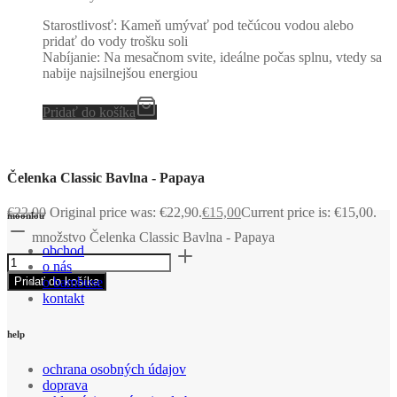
Starostlivosť: Kameň umývať pod tečúcou vodou alebo
pridať do vody trošku soli
Nabíjanie: Na mesačnom svite, ideálne počas splnu, vtedy sa
nabije najsilnejšou energiou
Pridať do košíka
Čelenka Classic Bavlna - Papaya
€
22,90
Original price was: €22,90.
€
15,00
Current price is: €15,00.
moonlou
množstvo Čelenka Classic Bavlna - Papaya
obchod
o nás
Pridať do košíka
o bambuse
kontakt
help
ochrana osobných údajov
doprava