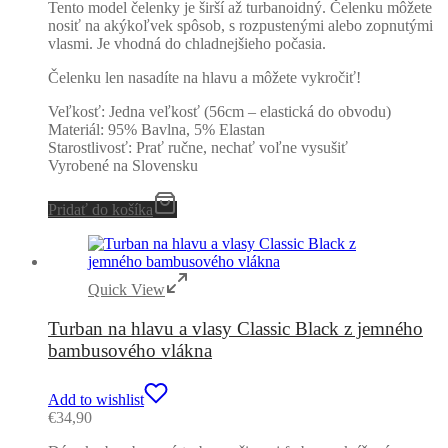
Tento model čelenky je širší až turbanoidný. Čelenku môžete
nosiť na akýkoľvek spôsob, s rozpustenými alebo zopnutými
vlasmi. Je vhodná do chladnejšieho počasia.
Čelenku len nasadíte na hlavu a môžete vykročiť!
Veľkosť: Jedna veľkosť (56cm – elastická do obvodu)
Materiál: 95% Bavlna, 5% Elastan
Starostlivosť: Prať ručne, nechať voľne vysušiť
Vyrobené na Slovensku
Pridať do košíka
Quick View
Turban na hlavu a vlasy Classic Black z jemného
bambusového vlákna
Add to wishlist
€
34,90