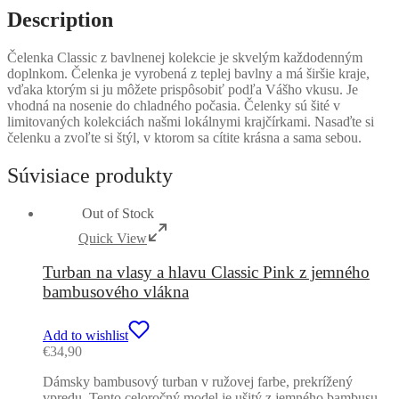
Description
Čelenka Classic z bavlnenej kolekcie je skvelým každodenným
doplnkom. Čelenka je vyrobená z teplej bavlny a má širšie kraje,
vďaka ktorým si ju môžete prispôsobiť podľa Vášho vkusu. Je
vhodná na nosenie do chladného počasia. Čelenky sú šité v
limitovaných kolekciách našmi lokálnymi krajčírkami. Nasaďte si
čelenku a zvoľte si štýl, v ktorom sa cítite krásna a sama sebou.
Súvisiace produkty
Out of Stock
Quick View
Turban na vlasy a hlavu Classic Pink z jemného
bambusového vlákna
Add to wishlist
€
34,90
Dámsky bambusový turban v ružovej farbe, prekrížený
vpredu. Tento celoročný model je ušitý z jemného bambusu