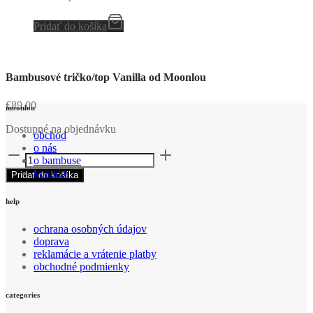
Pridať do košíka
Bambusové tričko/top Vanilla od Moonlou
€
89,00
moonlou
Dostupné na objednávku
obchod
o nás
množstvo
o bambuse
Bambusové
kontakt
Pridať do košíka
tričko/top
Vanilla
od
help
Moonlou
ochrana osobných údajov
doprava
reklamácie a vrátenie platby
obchodné podmienky
categories