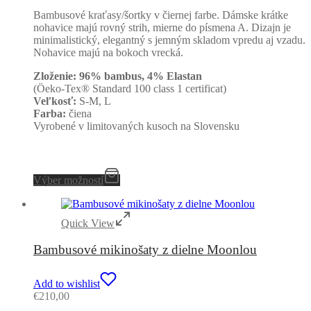
Bambusové kraťasy/šortky v čiernej farbe. Dámske krátke
nohavice majú rovný strih, mierne do písmena A. Dizajn je
minimalistický, elegantný s jemným skladom vpredu aj vzadu.
Nohavice majú na bokoch vrecká.
Zloženie: 96% bambus, 4% Elastan
(Öeko-Tex® Standard 100 class 1 certificat)
Veľkosť:
S-M, L
Farba:
čiena
Vyrobené v limitovaných kusoch na Slovensku
Výber možností
Quick View
Bambusové mikinošaty z dielne Moonlou
Add to wishlist
€
210,00