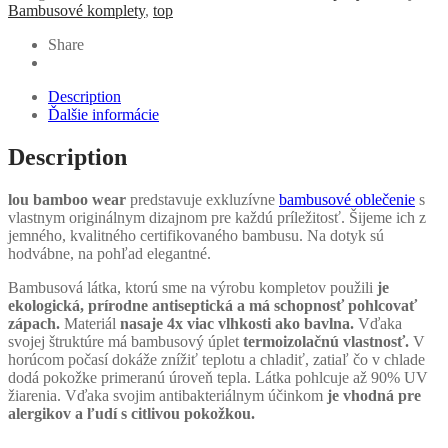
Moonlou
Bambusové komplety
,
top
Share
Description
Ďalšie informácie
Description
lou bamboo wear
predstavuje exkluzívne
bambusové oblečenie
s
vlastnym originálnym dizajnom pre každú príležitosť.
Šijeme ich z
jemného, kvalitného certifikovaného bambusu. Na dotyk sú
hodvábne, na pohľad elegantné.
Bambusová látka, ktorú sme na výrobu kompletov použili
je
ekologická, prírodne antiseptická a má schopnosť pohlcovať
zápach.
Materiál
nasaje 4x viac vlhkosti ako bavlna.
Vďaka
svojej štruktúre má bambusový úplet
termoizolačnú vlastnosť.
V
horúcom počasí dokáže znížiť teplotu a chladiť, zatiaľ čo v chlade
dodá pokožke primeranú úroveň tepla. Látka pohlcuje až 90% UV
žiarenia. Vďaka svojim antibakteriálnym účinkom
je vhodná pre
alergikov a ľudí s citlivou pokožkou.