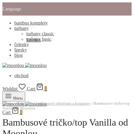
Language
bambus komplety
Slovenčina
turbany
turbany classic
turbany basic
English
čelenky
šperky
blog
Currency
obchod
Wishlist
Cart
0
Menu
Domov
/
Udržateľné bambusové oblečenie a komplety
/
Bambusové tričko/top
Vanilla od Moonlou
Cart
0
Bambusové tričko/top Vanilla od
Moonlou