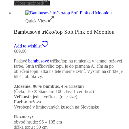
Výber možností
Quick View
Bambusové tričko/top Soft Pink od Moonlou
Add to wishlist
€
89,00
Padavé
bambusové
tričko/top na ramienka v jemnej ružovej
farbe. Strih tričkového topu je do písmena A, čím sa po
oblečení topu látka na tele mierne zvlní. Výstrih na chrbte je
hlbší, oblúkový.
Zloženie: 96% bambus, 4% Elastan
(Öeko-Tex® Standard 100 class 1 certificat)
Veľkosť:
jedna veľkosť (one size)
Farba:
ružová
Vyrobené v limitovaných kusoch na Slovensku
Rozmery:
obvod hrude: 96 – 105 cm
dĺžka topu : 50 cm