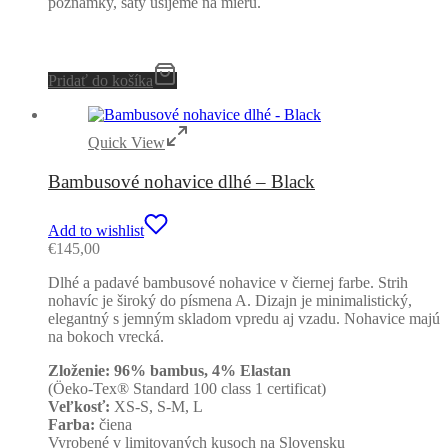
poznámky, šaty ušijeme na mieru.
Pridať do košíka
Quick View
Bambusové nohavice dlhé – Black
Add to wishlist
€
145,00
Dlhé a padavé bambusové nohavice v čiernej farbe. Strih
nohavíc je široký do písmena A. Dizajn je minimalistický,
elegantný s jemným skladom vpredu aj vzadu. Nohavice majú
na bokoch vrecká.
Zloženie: 96% bambus, 4% Elastan
(Öeko-Tex® Standard 100 class 1 certificat)
Veľkosť:
XS-S, S-M, L
Farba:
čiena
Vyrobené v limitovaných kusoch na Slovensku