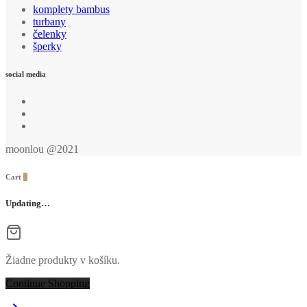
komplety bambus
turbany
čelenky
šperky
social media
moonlou @2021
Cart
0
Updating…
Žiadne produkty v košíku.
Continue Shopping