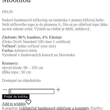
€
89,00
Padavé bambusové tričko/top na ramienka v jemnej béžovej farbe.
Strih tričkového topu je do písmena A, čím sa po oblečení topu látka
na tele mierne zvlní. Výstrih na chrbte je hlbší, oblúkový.
Zloženie: 96% bambus, 4% Elastan
(Öeko-Tex® Standard 100 class 1 certificat)
Veľkosť
: jedna veľkosť (one size)
Farba:
krémovo-biela
Vyrobené v limitovaných kusoch na Slovensku
Rozmery:
obvod hrude: 96 – 105 cm
dĺžka topu : 50 cm
Dostupné na objednávku
množstvo
Bambusové
Pridať do košíka
tričko/top
Vanilla
Add to wishlist
od
Kategória:
Udržateľné bambusové oblečenie a komplety
Značky: