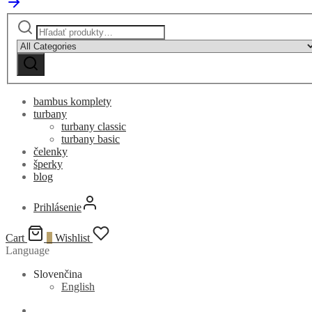
Hľadať:
Narrow
by
category:
bambus komplety
turbany
turbany classic
turbany basic
čelenky
šperky
blog
Prihlásenie
Cart
0
Wishlist
Language
Slovenčina
English