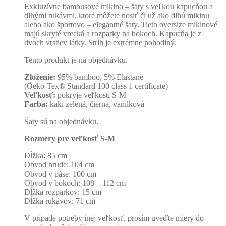
Exkluzívne bambusové mikino – šaty s veľkou kapucňou a
dlhými rukávmi, ktoré môžete nosiť či už ako dlhú mikinu
alebo ako športovo – elegantné šaty. Tieto oversize mikinové
majú skryté vrecká a rozparky na bokoch. Kapucňa je z
dvoch vrstiev látky. Strih je extrémne pohodlný.
Tento produkt je na objednávku.
Zloženie:
95% bamboo, 5% Elastane
(Öeko-Tex® Standard 100 class 1 certificate)
Veľkosť:
pokryje veľkosti S-M
Farba:
kaki zelená, čierna, vanilková
Šaty sú na objednávku.
Rozmery pre veľkosť S-M
Dĺžka: 85 cm
Obvod hrude: 104 cm
Obvod v páse: 100 cm
Obvod v bokoch: 108 – 112 cm
Dĺžka rozparkov: 15 cm
Dĺžka rukávov: 71 cm
V prípade potreby inej veľkosť, prosím uveďte miery do